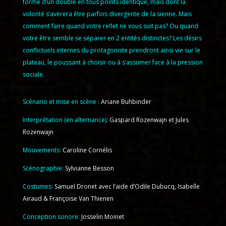
forme d’un double en tous points identique, mais dont la
volonté s’avèrera être parfois divergente de la sienne. Mais
comment faire quand votre reflet ne vous suit pas? Ou quand
votre être semble se séparer en 2 entités distinctes? Les désirs
conflictuels internes du protagoniste prendront ainsi vie sur le
plateau, le poussant à choisir ou à s’assumer face à la pression
sociale.
Scénario et mise en scène :
Ariane Buhbinder
Interprétation (en alternance):
Gaspard Rozenwajn et Jules
Rozenwajn
Mouvements:
Caroline Cornélis
Scénographie:
Sylvianne Besson
Costumes:
Samuel Dronet avec l’aide d’Odile Dubucq, Isabelle
Airaud & Françoise Van Thienen
Conception sonore:
Josselin Moinet