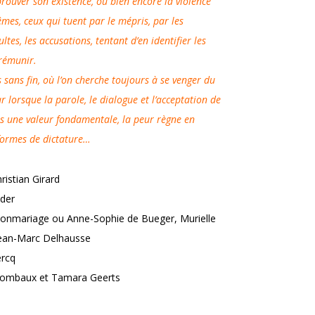
rouver son existence, ou bien encore la violence
es, ceux qui tuent par le mépris, par les
ltes, les accusations, tentant d’en identifier les
rémunir.
s sans fin, où l’on cherche toujours à se venger du
 lorsque la parole, le dialogue et l’acceptation de
 pas une valeur fondamentale, la peur règne en
 formes de dictature…
ristian Girard
der
nmariage ou Anne-Sophie de Bueger, Murielle
Jean-Marc Delhausse
ercq
Rombaux et Tamara Geerts