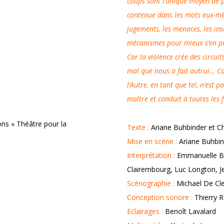
coups sont l’unique moyen de p
contenue dans les mots eux-mêm
jugements, les menaces, les insu
mécanismes pour mieux s’en p
Car la violence crée des circuit
mal que nous a fait autrui… Car
l’Autre, en tant que tel, n’est
maître et conduit à toutes les
ons « Théâtre pour la
Texte :
Ariane Buhbinder et Ch
Mise en scène :
Ariane Buhbin
Interprétation :
Emmanuelle Bo
Clairembourg, Luc Longton, 
Scénographie :
Michaël De Cl
Conception sonore :
Thierry 
Eclairages :
Benoît Lavalard