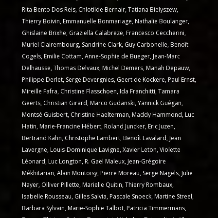
Rita Bento Dos Reis, Chlotilde Bernair, Tatiana Bielyszew,
Thierry Boivin, Emmanuelle Bonmariage, Nathalie Boulanger,
Ghislaine Brixhe, Graziella Calabreze, Francesco Ceccherini,
Muriel Clairembourg, Sandrine Clark, Guy Carbonelle, Benoît
Cogels, Emilie Cottam, Anne-Sophie de Bueger, Jean-Marc
Delhausse, Thomas Delvaux, Michel Demers, Manah Depauw,
Philippe Derlet, Serge Devergnies, Geert de Kockere, Paul Ernst,
Mireille Fafra, Christine Flasschoen, Ida Franchitti, Tamara
Geerts, Christian Girard, Marco Gudanski, Yannick Guégan,
Montsé Guisbert, Christine Haelterman, Maddy Hammond, Luc
Hatin, Marie-Francine Hébert, Roland Juncker, Eric Juzen,
Bertrand Kahn, Christophe Lambert, Benoît Lavalard, Jean
Lavergne, Louis-Dominique Lavigne, Xavier Leton, Violette
Léonard, Luc Longton, R. Gaël Maleux, Jean-Grégoire
Mékhitarian, Alain Montoisy, Pierre Moreau, Serge Nagels, Julie
Nayer, Olliver Pillette, Marielle Quitin, Thierry Rombaux,
Isabelle Rousseau, Gilles Salvia, Pascale Snoeck, Martine Streel,
Barbara Sylvain, Marie-Sophie Talbot, Patricia Timmermans,