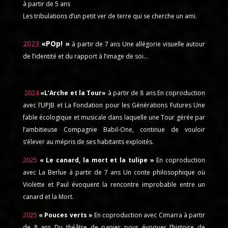
à partir de 5 ans
Les tribulations d’un petit ver de terre qui se cherche un ami.
2023
«POp! »
à partir de 7 ans Une allégorie visuelle autour
de l’identité et du rapport à l’image de soi…
2024
«L’Arche et la Tour»
à partir de 8 ans
En coproduction
avec l’UPJB
et La Fondation pour les Générations Futures
Une
fable écologique et musicale dans laquelle une Tour gérée par
l’ambitieuse Compagnie Babil-One, continue de vouloir
s’élever au mépris de ses habitants exploités.
2025
« Le canard, la mort et la tulipe »
En coproduction
avec La Berlue
à partir de 7 ans
Un conte philosophique où
Violette et Paul évoquent la rencontre improbable entre un
canard et la Mort.
2025
« Pouces verts »
En coproduction avec Cimarra
à partir
de 8 ans
Du théâtre de papier pour évoquer l’histoire de