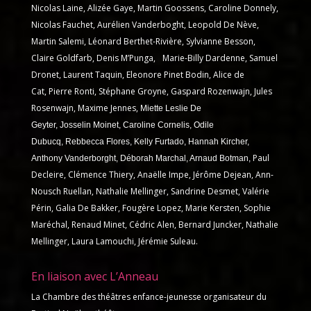
Nicolas Laine, Alizée Gaye, Martin Goossens, Caroline Donnely,
Nicolas Fauchet, Aurélien Vanderboght, Leopold De Nève,
Martin Salemi, Léonard Berthet-Rivière, Sylvianne Besson,
Claire Goldfarb, Denis M’Punga, Marie-Billy Dardenne, Samuel
Dronet, Laurent Taquin, Eleonore Pinet Bodin, Alice de
Cat, Pierre Ronti, Stéphane Groyne, Gaspard Rozenwajn, Jules
Rosenwajn, Maxime Jennes,
Miette Leslie De
Geyter,
Josselin Moinet, Caroline Cornelis,
Odile
Dubucq,
Rebbecca Flores,
Kelly Furtado, Hannah Kircher,
Paul
Anthony Vanderborght, Déborah Marchal, Arnaud Botman,
Decleire, Clémence Thiery, Anaëlle Impe, Jérôme Dejean, Ann-
Nousch Ruellan, Nathalie Mellinger, Sandrine Desmet, Valérie
Périn, Galia De Bakker, Fougère Lopez, Marie Kersten, Sophie
Maréchal, Renaud Minet, Cédric
Alen, Bernard Juncker, Nathalie
Mellinger, Laura Lamouchi, Jérémie Suleau.
En liaison avec L’Anneau
La Chambre des théâtres enfance-jeunesse organisateur du