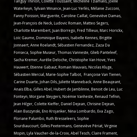
Tanguy Thirion, Colette Toussaint, Micheline Tziamalis, Joëlle
Waterkeyn, Sylvain Winance, Jean-Luc Yerlès, Mélanie Zucconi,
Fanny Poisson, Marguerite, Caroline Caillat, Geneviève Damas,
Jean-François de Neck, Ludovic Romain, Matteo Segers,
Charlotte Marembert, Juan Borrego, Fred Tillieux, Marc Horickx,
Loïc Gaume, Dominique Bayens, Isabelle Kennes, Brigitte
Jonnaert, Anne Roelandt, Sébastien Fernandez, Zaza Da
Fonseca, Sophie Museur, Thomas Vanneste, Glieb Panteleef,
Sacha Kremer, Aurélie Deloche, Christophe Van Hove, Yves
Hauwert, Etienne Gabaut, Romain Mauvais, Nicolas Kluge,
Sébastien Mercial, Marie-Sophie Talbot, Françoise Van Tienen,
Carine Duarte, Johan Dils, Juliette Manneback, Anne Beaujeant,
Anaïs Elba, Gilles Abel, Hubert de Jamblinne, Benoit de Leu, Luc
Fonteyn, Morgane Steygers, Noémie Vanheste, Renaud Tefnin,
Jean Hilger, Colette Kieffer, Daniel Dejean, Chrisine Dejean,
Alain Baszynski, Eno Krojanker, Nina Lombardo, Eva Zago,
Floriane Palumbo, Ruth Bresseleers, Sophie
Sourdiaucourt, Gilles Peetermans, Geneviève Périat, Virginie
Mopin, Lyla Vaucher-de-la-Croix, Abel Tesch, Claire Frament,