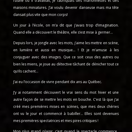
l’usine où il travaillait, je fabriquais des marionnettes et des
maisons miniatures. J’ai voulu devenir danseuse mais ma tête
dansait plus vite que mon corps!
Un jour à l’école, on m’a dit que j’avais trop d’imagination.
Quand elle a découvert le théâtre, elle s’est mise à germer…
Depuis lors, je jongle avec les mots, j’aime les mettre en scène,
en lumière et aussi en musique… ! Et je m’amuse à les
conjuguer avec des images. Que ce soit ceux des autres ou
bien les miens, je joue au détective tâchant de dénicher tout ce
qu’ils cachent…
J’ai eu l’occasion de vivre pendant dix ans au Québec.
J’y ai notamment découvert le vrai sens du mot hiver et une
autre façon de se mettre les mots en bouche. C’est là que j’ai
créé mes premières mises en scènes, que mes deux chéries
ont vu le jour et commencé à babiller… Elles sont devenues
mes premières spectatrices et mes pires critiques !
Mon plus grand plaisir, c’est quand le spectacle commence,