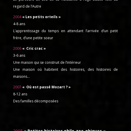
regard de l’Autre
2004
« Les petits orteils »
4-8 ans
L’apprentissage du temps en attendant l’arrivée d’un petit
frère, d’une petite soeur
2006
« Cric crac »
3-6 ans
Une maison qui se construit de l’intérieur
Une maison où habitent des histoires, des histoires de
maisons…
2007
« Où est passé Mozart ? »
8-12 ans
Des familles décomposées
Une histoire d’amour à re-composer entre Félix et Anna,
chacun parent solo…
2008
« Petites histoires philo-zoo-phiques »