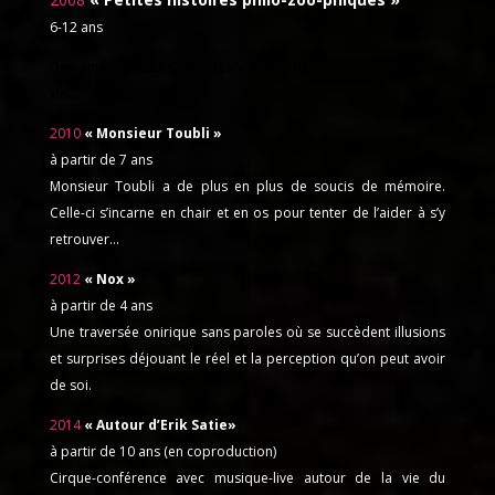
6-12 ans
Des animaux pas si « bêtes » s’interrogent sur le sens de la
vie…
2010
« Monsieur Toubli »
à partir de 7 ans
Monsieur Toubli a de plus en plus de soucis de mémoire.
Celle-ci s’incarne en chair et en os pour tenter de l’aider à s’y
retrouver…
2012
« Nox »
à partir de 4 ans
Une traversée onirique sans paroles où se succèdent illusions
et surprises déjouant le réel et la perception qu’on peut avoir
de soi.
2014
« Autour d’Erik Satie»
à partir de 10 ans (en coproduction)
Cirque-conférence avec musique-live autour de la vie du