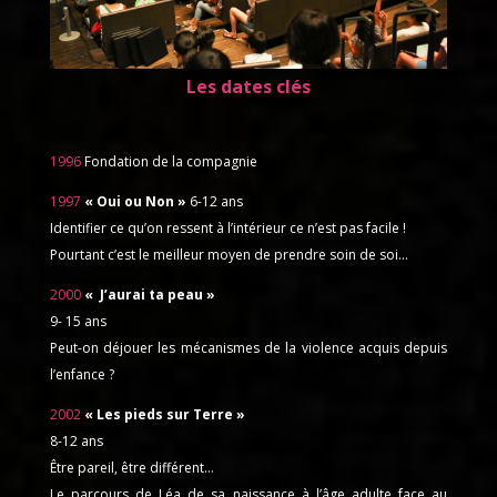
Les dates clés
1996
Fondation de la compagnie
1997
« Oui ou Non »
6-12 ans
Identifier ce qu’on ressent à l’intérieur ce n’est pas facile !
Pourtant c’est le meilleur moyen de prendre soin de soi…
2000
« J’aurai ta peau »
9- 15 ans
Peut-on déjouer les mécanismes de la violence acquis depuis
l’enfance ?
2002
« Les pieds sur Terre »
8-12 ans
Être pareil, être différent…
Le parcours de Léa de sa naissance à l’âge adulte face au