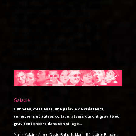
projets théâtraux qui ont été pour la plupart
largement diffusés en Communauté française de
Belgique, en Suisse, en France et au Québec.
Particulièrement sensible à l’univers de l’enfant,
elle a cofondé la compagnie de L’Anneau et y
approfondit depuis lors sa recherche et son
travail de création originale à l’intention des
jeunes publics.
Galaxie
L’Anneau, c’est aussi une galaxie de créateurs,
comédiens et autres collaborateurs qui ont gravité ou
gravitent encore dans son sillage…
Marie-Yolaine Alber, David Baltuch, Marie-Bénédicte Baudin,