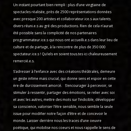
Un instant pourtant bien rempli : plus d’une vingtaine de
spectacles réalisée, près de 2500 représentations données
avec presque 200 artistes et collaborateur.ice.s aux talents
divers réuni.e.s au gré des productions. Rien de cela n’aurait
été possible sans la complicité de nos partenaires
programmateur.ice.s qui nous ont accueilli.e.s dans leur lieu de
culture et de partage, à la rencontre de plus de 350 000
spectateur.ice.s ! Qu’iels en soient tous.tes ici chaleureusement
remercié.e.s.
S’adresser à l’enfance avec des créations théâtrales, demeure
un geste infime mais crucial, qui donne sens et espoir en cette
ère de durcissement amorcé. S’encourager à percevoir, se
stimuler à ressentir, partager des émotions, se relier avec soi
et avec les autres, mettre des mots sur l’indicible, développer
sa conscience, valoriser l’être sensible, nous semble la seule
issue pour modifier notre façon d’être et de concevoir le
monde. Laisser derrière nous les traces d’une oeuvre
poétique, qui mobilise nos coeurs et nous rappelle le sens de